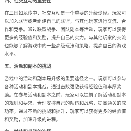
四、社交互动的重要性
在三国如龙传中，社交互动是一个重要的升级途径。玩家可
以加入联盟或者组建自己的联盟，与其他玩家进行交流、合
作和竞争。通过联盟战争、团队副本等活动，玩家可以获得
更多的经验值和奖励，提升自己的实力。与其他玩家的交流
也能够了解游戏中的一些高级玩法和策略，提高自己的游戏
水平。
五、活动和副本的挑战
游戏中的活动和副本是升级的重要途径之一。玩家可以参与
各种活动和副本挑战，通过击败强敌获得经验值和丰厚奖
励。在参与活动和副本之前，玩家可以提前了解活动和副本
的规则和要求，合理安排自己的队伍和战略，提高通关的成
功率。通过不断的挑战和提升，玩家可以获得更多的经验值
和奖励，加速升级的进程。