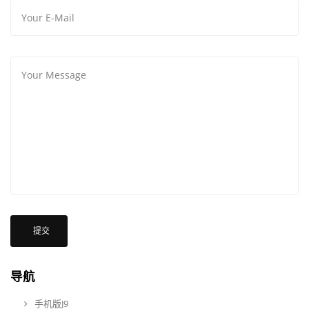
提交
导航
手机版J9