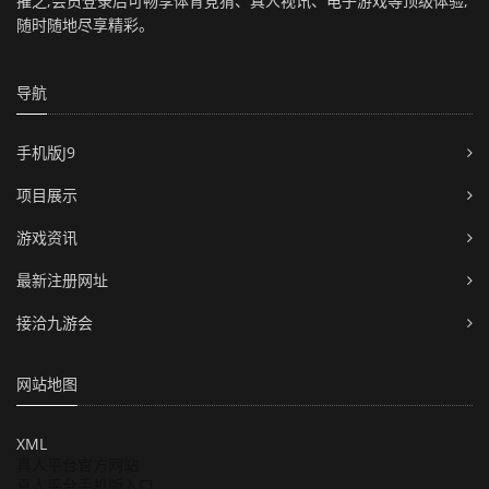
摧之,会员登录后可畅享体育竞猜、真人视讯、电子游戏等顶级体验,
随时随地尽享精彩。
导航
手机版J9
项目展示
游戏资讯
最新注册网址
接洽九游会
网站地图
XML
真人平台官方网站
真人平台手机版入口