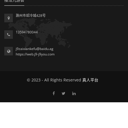
滁州市却冷城428号
13594780044
j9zaixiankefu@baidu.ag
https://web.j9-j9you.com
© 2023 - All Rights Reserved
真人平台