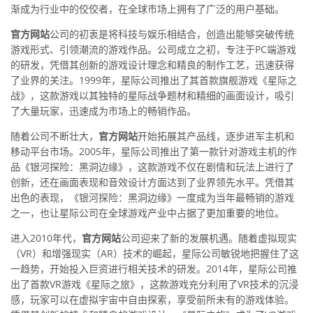
渐成为行业中的佼佼者，在全球市场上拥有了广泛的用户基础。
官方网站
公司的初衷是将科技与娱乐相结合，创造出能够突破传统
游戏形式、引领潮流的游戏作品。公司成立之初，专注于PC端游戏
的研发，凭借其创新的游戏设计理念和精良的制作工艺，迅速获得
了业界的关注。1999年，星际公司推出了其首款旗舰游戏《星际之
战》，这款游戏以其独特的星际战争题材和精细的画面设计，吸引
了大量玩家，迅速成为市场上的畅销作品。
随着公司不断壮大，
官方网站
开始拓展其产品线，逐步进军主机和
移动平台市场。2005年，星际公司推出了第一款针对游戏主机的作
品《银河探险：黑洞边缘》，这款游戏不仅在剧情和玩法上进行了
创新，还在画面表现和音效设计方面达到了业界领先水平。凭借其
出色的表现，《银河探险：黑洞边缘》一度成为当年最畅销的游戏
之一，也让星际公司在全球游戏产业中占据了更加重要的地位。
进入2010年代，
官方网站
公司迎来了新的发展机遇。随着虚拟现实
（VR）和增强现实（AR）技术的崛起，星际公司敏锐地把握住了这
一趋势，开始投入巨资进行相关技术的研发。2014年，星际公司推
出了首款VR游戏《星际之旅》，这款游戏充分利用了VR技术的沉浸
感，玩家可以在虚拟宇宙中自由探索，享受前所未有的游戏体验。