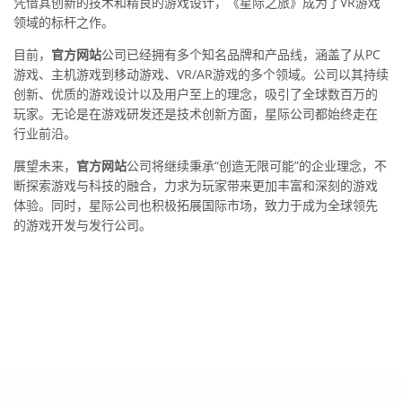
凭借其创新的技术和精良的游戏设计，《星际之旅》成为了VR游戏
领域的标杆之作。
目前，
官方网站
公司已经拥有多个知名品牌和产品线，涵盖了从PC
游戏、主机游戏到移动游戏、VR/AR游戏的多个领域。公司以其持续
创新、优质的游戏设计以及用户至上的理念，吸引了全球数百万的
玩家。无论是在游戏研发还是技术创新方面，星际公司都始终走在
行业前沿。
展望未来，
官方网站
公司将继续秉承“创造无限可能”的企业理念，不
断探索游戏与科技的融合，力求为玩家带来更加丰富和深刻的游戏
体验。同时，星际公司也积极拓展国际市场，致力于成为全球领先
的游戏开发与发行公司。